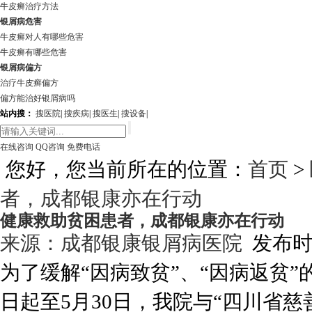
牛皮癣治疗方法
银屑病危害
牛皮癣对人有哪些危害
牛皮癣有哪些危害
银屑病偏方
治疗牛皮癣偏方
偏方能治好银屑病吗
站内搜：
搜医院
|
搜疾病
|
搜医生
|
搜设备
|
在线咨询
QQ咨询
免费电话
您好，您当前所在的位置：
首页
>
者，成都银康亦在行动
健康救助贫困患者，成都银康亦在行动
来源：
成都银康银屑病医院
发布时间:
为了缓解“因病致贫”、“因病返贫
日起至5月30日，我院与“四川省