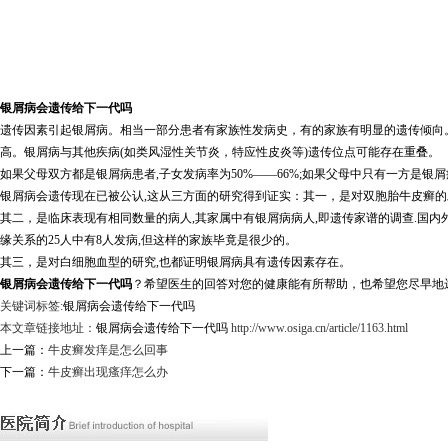
银屑病会遗传给下一代吗
遗传因素引起银屑病。相当一部分患者有家族性发病史，有的家族有明显的遗传倾向。
高。银屑病与其他疾病(如类风湿性关节炎，特应性皮炎等)遗传位点可能存在重叠。
如果父母双方都是银屑病患者,子女发病率为50%——66%;如果父母中只有一方是银屑病
银屑病会遗传现在已被公认,这从三方面的研究得到证实：其一，是对双胞胎牛皮癣
其二，是临床表现有相同数量的病人,其家属中有银屑病病人,即遗传家谱的调查.国内外的调
缘关系的25人中有8人发病,但这样的家族毕竟是很少的。
其三，是对白细胞血型的研究,也都证明银屑病具有遗传因素存在。
银屑病会遗传给下一代吗
？希望医生的回答对您的健康能有所帮助，也希望您尽早地
关键词标签:
银屑病会遗传给下一代吗
本文章链接地址：
银屑病会遗传给下一代吗
http://www.osiga.cn/article/1163.html
上一篇：
牛皮癣发痒是怎么回事
下一篇：
牛皮癣出现瘙痒怎么办