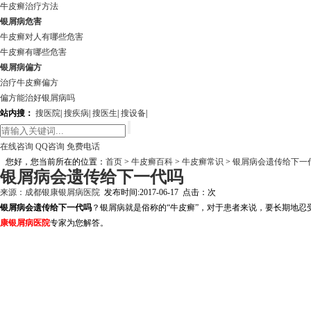
牛皮癣治疗方法
银屑病危害
牛皮癣对人有哪些危害
牛皮癣有哪些危害
银屑病偏方
治疗牛皮癣偏方
偏方能治好银屑病吗
站内搜：
搜医院
|
搜疾病
|
搜医生
|
搜设备
|
在线咨询
QQ咨询
免费电话
您好，您当前所在的位置：
首页
>
牛皮癣百科
>
牛皮癣常识
>
银屑病会遗传给下一
银屑病会遗传给下一代吗
来源：
成都银康银屑病医院
发布时间:2017-06-17 点击：
次
银屑病会遗传给下一代吗
？银屑病就是俗称的“牛皮癣”，对于患者来说，要长期地
康银屑病医院
专家为您解答。