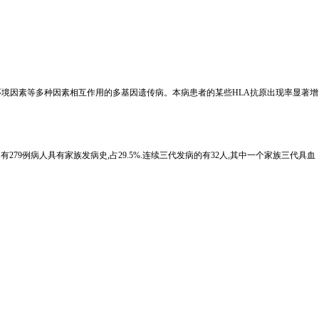
境因素等多种因素相互作用的多基因遗传病。本病患者的某些HLA抗原出现率显著增
279例病人具有家族发病史,占29.5%.连续三代发病的有32人,其中一个家族三代具血