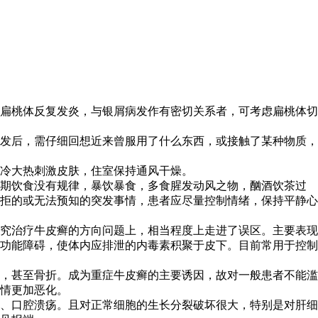
扁桃体反复发炎，与银屑病发作有密切关系者，可考虑扁桃体切
发后，需仔细回想近来曾服用了什么东西，或接触了某种物质，
冷大热刺激皮肤，住室保持通风干燥。
长期饮食没有规律，暴饮暴食，多食腥发动风之物，酗酒饮茶过
拒的或无法预知的突发事情，患者应尽量控制情绪，保持平静心
究治疗牛皮癣的方向问题上，相当程度上走进了误区。主要表现
功能障碍，使体内应排泄的内毒素积聚于皮下。目前常用于控制
，甚至骨折。成为重症牛皮癣的主要诱因，故对一般患者不能滥
情更加恶化。
、口腔溃疡。且对正常细胞的生长分裂破坏很大，特别是对肝细