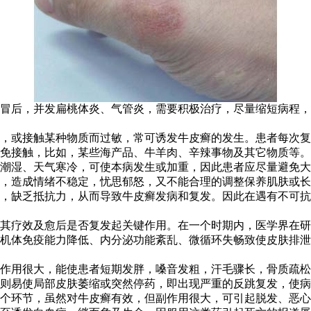
冒后，并发扁桃体炎、气管炎，需要积极治疗，尽量缩短病程，
，或接触某种物质而过敏，常可诱发牛皮癣的发生。患者每次复
免接触，比如，某些海产品、牛羊肉、辛辣事物及其它物质等。
潮湿、天气寒冷，可使本病发生或加重，因此患者应尽量避免大
张，造成情绪不稳定，忧思郁怒，又不能合理的调整保养肌肤或
，缺乏抵抗力，从而导致牛皮癣发病和复发。因此在遇有不可抗
其疗效及愈后是否复发起关键作用。在一个时期内，医学界在研
机体免疫能力降低、内分泌功能紊乱、微循环失畅致使皮肤排泄
作用很大，能使患者短期发胖，嗓音发粗，汗毛骤长，骨质疏松
则易使局部皮肤萎缩或突然停药，即出现严重的反跳复发，使病
个环节，虽然对牛皮癣有效，但副作用很大，可引起脱发、恶心