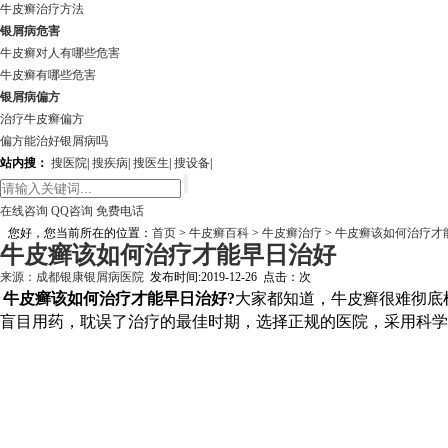
牛皮癣治疗方法
银屑病危害
牛皮癣对人有哪些危害
牛皮癣有哪些危害
银屑病偏方
治疗牛皮癣偏方
偏方能治好银屑病吗
站内搜：
搜医院
|
搜疾病
|
搜医生
|
搜设备
|
在线咨询
QQ咨询
免费电话
您好，您当前所在的位置：
首页
>
牛皮癣百科
>
牛皮癣治疗
>
牛皮癣该如何治疗才
牛皮癣该如何治疗才能早日治好
来源：
成都银康银屑病医院
发布时间:2019-12-26 点击：
次
牛皮癣该如何治疗才能早日治好?
大家都知道，牛皮癣很难彻底
盲目用药，耽误了治疗的最佳时期，选择正规的医院，采用科学