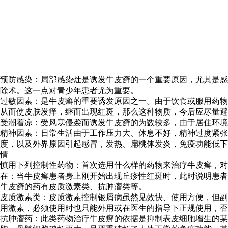
预防感染：局部感染灶是诱发牛皮癣的一个重要原因，尤其是感
除术。这一点对青少年患者尤为重要。
过敏因素：是牛皮癣的重要诱发原因之一。由于饮食或服用药物
从而使皮肤发痒，继而出现红斑，那么这种物质，今后应尽量避
受潮着凉：受风寒侵袭而诱发牛皮癣的为数较多，由于居住环境
精神因素：日常生活由于工作压力大、休息不好，精神过度紧
度，以及外界原因引起感冒，发热、扁桃体发炎，免疫功能低下
情
慎用下列控制性药物：首次选用什么样的药物来治疗牛皮癣，对
在：当牛皮癣患者身上刚开始出现丘疹性红斑时，此时说明患者
牛皮癣的药有皮质激素类、抗肿瘤类等。
皮质激素类：皮质激素控制银屑病虽然见效快、使用方便，但副
用激素，必须使用时也只能外用或在医生的指导下正规使用，否
抗肿瘤药：此类药物治疗牛皮癣的依据是抑制表皮细胞增生的某