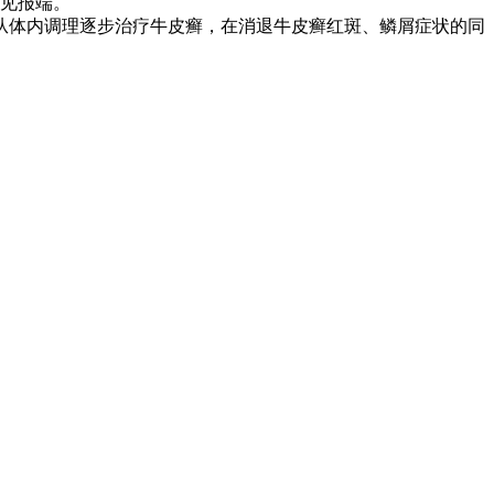
见报端。
从体内调理逐步治疗牛皮癣，在消退牛皮癣红斑、鳞屑症状的同