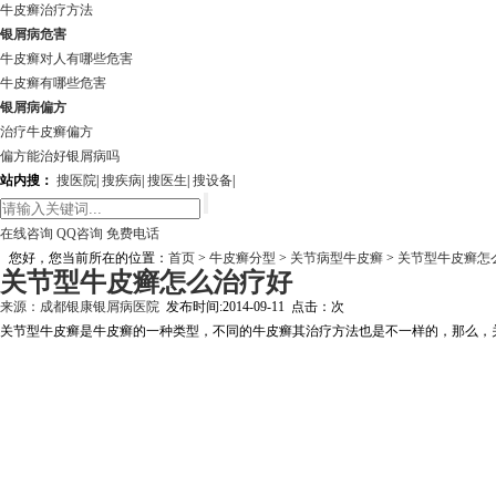
牛皮癣治疗方法
银屑病危害
牛皮癣对人有哪些危害
牛皮癣有哪些危害
银屑病偏方
治疗牛皮癣偏方
偏方能治好银屑病吗
站内搜：
搜医院
|
搜疾病
|
搜医生
|
搜设备
|
在线咨询
QQ咨询
免费电话
您好，您当前所在的位置：
首页
>
牛皮癣分型
>
关节病型牛皮癣
>
关节型牛皮癣怎
关节型牛皮癣怎么治疗好
来源：
成都银康银屑病医院
发布时间:2014-09-11 点击：
次
关节型牛皮癣是牛皮癣的一种类型，不同的牛皮癣其治疗方法也是不一样的，那么，