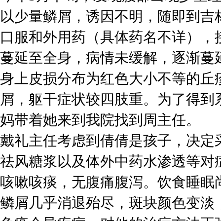
以少量鳞屑，诱因不明，随即到吉
口服和外用药（具体药名不详），
蔓延至全身，病情未缓解，逐渐蔓
身上皮损分布为红色大小不等的丘
屑，躯干症状较四肢重。为了得到
妈带着她来到我院找到周主任。
戴礼主任考虑到倩倩是孩子，决定
祛风糖浆以及体外中药水渗透等对
咳嗽咳痰，无腹痛腹泻。饮食睡眠
鳞屑几乎消退殆尽，斑块颜色变淡