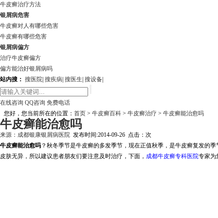
牛皮癣治疗方法
银屑病危害
牛皮癣对人有哪些危害
牛皮癣有哪些危害
银屑病偏方
治疗牛皮癣偏方
偏方能治好银屑病吗
站内搜：
搜医院
|
搜疾病
|
搜医生
|
搜设备
|
在线咨询
QQ咨询
免费电话
您好，您当前所在的位置：
首页
>
牛皮癣百科
>
牛皮癣治疗
>
牛皮癣能治愈吗
牛皮癣能治愈吗
来源：
成都银康银屑病医院
发布时间:2014-09-26 点击：
次
牛皮癣能治愈吗
？秋冬季节是牛皮癣的多发季节，现在正值秋季，是牛皮癣复发的季
皮肤无异，所以建议患者朋友们要注意及时治疗，下面，
成都牛皮癣专科医院
专家为