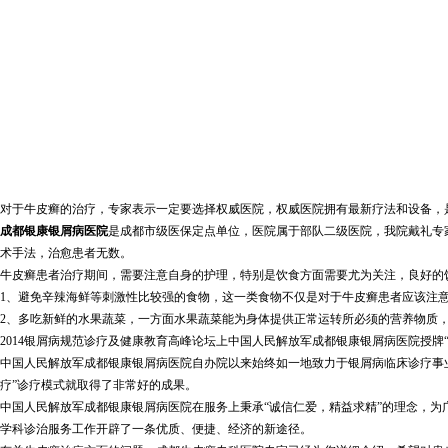
对于牛皮癣的治疗，专家表示一定要选择权威医院，权威医院拥有最新疗法和设备，
成都银康银屑病医院
是成都市级医保定点单位，医院属于部队二级医院，我院戴礼专
术手法，治愈患者无数。
牛皮癣患者治疗期间，需要注意自身的护理，特别是饮食方面需要尤为关注，良好的
1、避免辛辣海鲜等刺激性比较强的食物，这一类食物不仅是对于牛皮癣患者应该注
2、多吃新鲜的水果蔬菜，一方面水果蔬菜能为身体提供正常运转所必须的营养物质
2014银屑病规范诊疗及健康教育高峰论坛上中国人民解放军成都银康银屑病医院授牌
中国人民解放军成都银康银屑病医院自办院以来始终如一地致力于银屑病临床诊疗事
疗”诊疗模式就取得了非常好的成果。
中国人民解放军成都银康银屑病医院在服务上秉承“诚信仁爱，精益求精”的理念，为
学科诊治服务工作开辟了一条优质、便捷、经济的新途径。