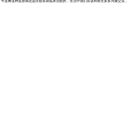
，牛皮癣这种皮肤病还是比较容易临床治愈的，生活中我们应该和医生多多沟通交流，