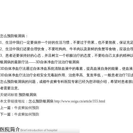
怎么预防银屑病：
1、生活中我们一定要保持一个好的生活习惯，不要过于劳累，也不要熬夜，保证充
2、生活中我们还要合理饮食，不要吃狗肉、牛羊肉以及新鲜的鱼蟹等食物，应该合
3、患者还要保持好的心态，并且树立一个积极治疗的态度，不要给自己太多的精神
银屑病的最新疗法——3D自体净血疗法治疗银屑病
3D自体净血疗法通过自体净血系统清除血液中的毒素，提高血液自身的能量，使血
3D自体净血疗法治疗全程安全无毒副作用、治愈率高、复发率低，一般患者治疗7日皮肤
怎么预防银屑病的问题，成都牛皮癣专科医院专家已经为您详细介绍，希望对患者朋
者需要注意。
关键词标签:
预防银屑病
本文章链接地址：
怎么预防银屑病
http://www.osiga.cn/article/355.html
上一篇：
牛皮癣如何预防
下一篇：
牛皮癣如何预防