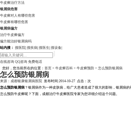
牛皮癣治疗方法
银屑病危害
牛皮癣对人有哪些危害
牛皮癣有哪些危害
银屑病偏方
治疗牛皮癣偏方
偏方能治好银屑病吗
站内搜：
搜医院
|
搜疾病
|
搜医生
|
搜设备
|
在线咨询
QQ咨询
免费电话
您好，您当前所在的位置：
首页
>
牛皮癣百科
>
牛皮癣预防
>
怎么预防银屑病
怎么预防银屑病
来源：
成都银康银屑病医院
发布时间:2014-10-27 点击：
次
怎么预防银屑病
？银屑病作为一种皮肤病，给广大患者造成了很大的影响，银屑病的
怎么预防牛皮癣呢？下面，成都治疗牛皮癣医院专家为您详细介绍这个问题。