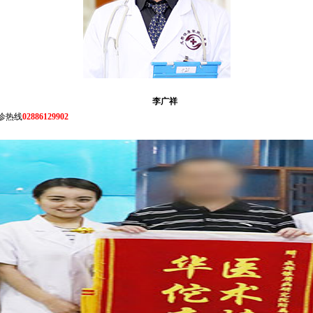
李广祥
诊热线
02886129902