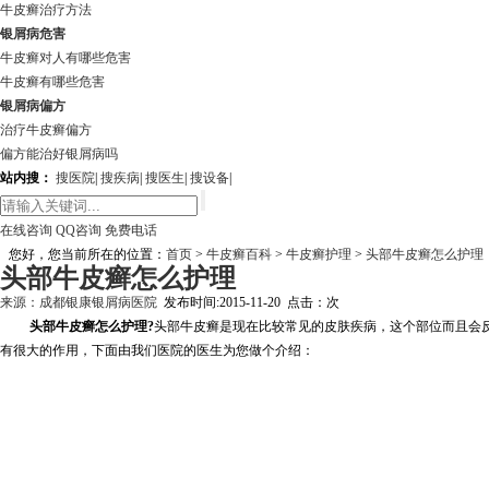
牛皮癣治疗方法
银屑病危害
牛皮癣对人有哪些危害
牛皮癣有哪些危害
银屑病偏方
治疗牛皮癣偏方
偏方能治好银屑病吗
站内搜：
搜医院
|
搜疾病
|
搜医生
|
搜设备
|
在线咨询
QQ咨询
免费电话
您好，您当前所在的位置：
首页
>
牛皮癣百科
>
牛皮癣护理
>
头部牛皮癣怎么护理
头部牛皮癣怎么护理
来源：
成都银康银屑病医院
发布时间:2015-11-20 点击：
次
头部牛皮癣怎么护理?
头部牛皮癣是现在比较常见的皮肤疾病，这个部位而且会
有很大的作用，下面由我们医院的医生为您做个介绍：