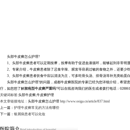
头部牛皮癣怎么护理?
1、头部牛皮癣患者可以定期按摩，按摩有助于促进血液循环，能够起到非常明显
2、专家介绍，牛皮癣患者除了忌食辛辣、腥发等容易过敏的食物之外，还要少吃
3、头部牛皮癣患者饮食中应以清淡为主，可多吃骨头汤、排骨汤等补充类粘蛋白和
头部牛皮癣怎么护理?的问题，成都牛皮癣医院的专家已经为您详细介绍，希望患
疗，如您想了解
脓疱型牛皮癣严重吗
?可以在线咨询我们的医生或者拨打电话：028861
关键词标签:
头部牛皮癣,牛皮癣护理
本文章链接地址：
头部牛皮癣怎么护理
http://www.osiga.cn/article/837.html
上一篇：
护理牛皮癣常见的方法有哪些
下一篇：
银屑病患者可以化妆