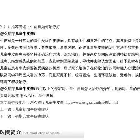
》》》推荐阅读：
牛皮癣如何治疗好
怎么治疗儿童牛皮癣?
牛皮癣是一种常见的慢性炎症性皮肤病，具有顽固性和复发性的特点。其皮损特征是
性，多数患者病情春季，冬季加重，夏季缓解。正确儿童牛皮癣的治疗方法固然重要
儿童牛皮癣患者要坚持正确治疗方法，综合治疗。并在患病期间应注意调整饮食结构
现患儿继发感染或病势加重，应及时到医院就诊，寻找并去除诱发因素，给予及时有
儿童在患有牛皮癣要饱受病痛的折磨，所以家长给孩子在药物治疗的同时融人心理治
以及同学和周围人群的冷落，而且家庭不和、经济困难、生活环境较差、受虐待、挨
环境下积极治疗。
怎么治疗儿童牛皮癣?
通过以上的专家对
儿童牛皮癣怎么治疗
的介绍，此病对儿童的
关键词标签:
怎么治疗儿童牛皮癣
本文章链接地址：
怎么治疗儿童牛皮癣
http://www.osiga.cn/article/982.html
上一篇：
儿童初期牛皮癣症状
下一篇：
初期儿童牛皮癣症状