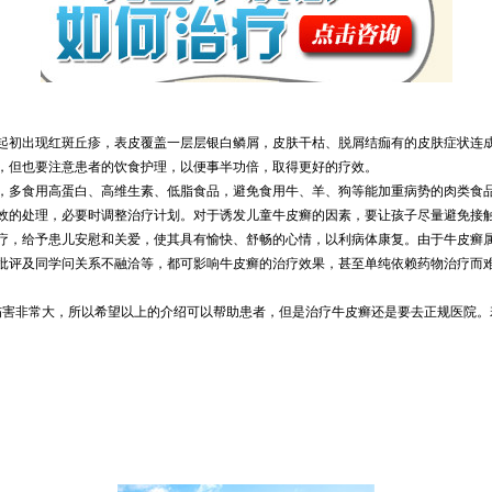
起初出现红斑丘疹，表皮覆盖一层层银白鳞屑，皮肤干枯、脱屑结痂有的皮肤症状连
，但也要注意患者的饮食护理，以便事半功倍，取得更好的疗效。
，多食用高蛋白、高维生素、低脂食品，避免食用牛、羊、狗等能加重病势的肉类食
效的处理，必要时调整治疗计划。对于诱发儿童牛皮癣的因素，要让孩子尽量避免接
疗，给予患儿安慰和关爱，使其具有愉快、舒畅的心情，以利病体康复。由于牛皮癣
批评及同学问关系不融洽等，都可影响牛皮癣的治疗效果，甚至单纯依赖药物治疗而
伤害非常大，所以希望以上的介绍可以帮助患者，但是治疗牛皮癣还是要去正规医院。