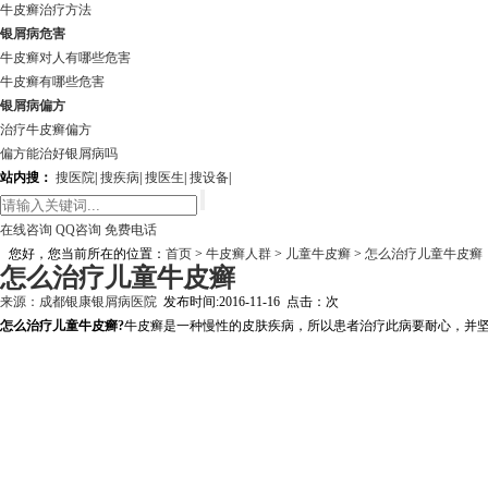
牛皮癣治疗方法
银屑病危害
牛皮癣对人有哪些危害
牛皮癣有哪些危害
银屑病偏方
治疗牛皮癣偏方
偏方能治好银屑病吗
站内搜：
搜医院
|
搜疾病
|
搜医生
|
搜设备
|
在线咨询
QQ咨询
免费电话
您好，您当前所在的位置：
首页
>
牛皮癣人群
>
儿童牛皮癣
>
怎么治疗儿童牛皮癣
怎么治疗儿童牛皮癣
来源：
成都银康银屑病医院
发布时间:2016-11-16 点击：
次
怎么治疗儿童牛皮癣?
牛皮癣是一种慢性的皮肤疾病，所以患者治疗此病要耐心，并坚