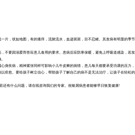
成一片，状如地图，有的瘙痒，流脓流水，血迹斑斑，目不忍睹。其发病有明显的季节
品，不要因溺爱而答应患儿食用的要求。患病后应防寒保暖，避免上呼吸道感染，若发
触。
属心身疾病，精神紧张同样可影响小儿牛皮癣的病情，患儿每天都要承受功课的压力，
难以痊愈。要给孩子树立信心，帮助孩子了解自己的病不是无法治疗，让孩子在轻松的
若还有什么问题，请在线咨询我们的专家。祝银屑病患者能够早日恢复健康!